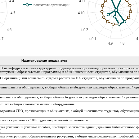
4.4
4.11
показатели организации
4.5
4.10
4.6
4.9.2
4.7
4.9.1
4
4.9
4.8
Наименование показателя
О на кафедрах и в иных структурных подразделениях организаций реального сектора экон
етствующей образовательной программы, в общей численности студентов, обучающихся п
и) с организациями социальной сферы в расчете на 100 студентов, обучающихся по програ
тение машин и оборудования, в общем объеме внебюджетных расходов образовательной ор
ие машин и оборудования, в общем объеме бюджетных расходов образовательной организа
е 5 лет в общей стоимости машин и оборудования
программам СПО, проживающих в общежитиях, в общей численности студентов, обучающих
тания в расчете на 100 студентов расчетной численности
чая учебники и учебные пособия) из общего количества единиц хранения библиотечного ф
)
ных электронными образовательными ресурсами, в общем числе реализуемых профессий и 