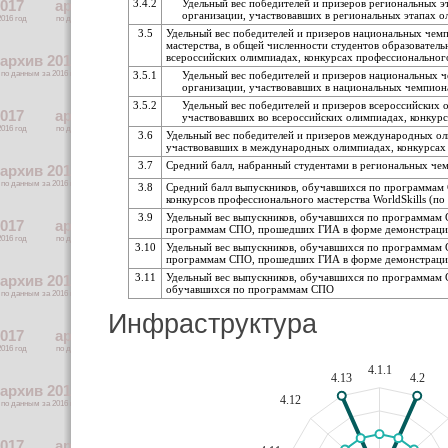
3.4.2
Удельный вес победителей и призеров региональных э
организации, участвовавших в региональных этапах 
3.5
Удельный вес победителей и призеров национальных чемп
мастерства, в общей численности студентов образователь
всероссийских олимпиадах, конкурсах профессионально
3.5.1
Удельный вес победителей и призеров национальных ч
организации, участвовавших в национальных чемпион
3.5.2
Удельный вес победителей и призеров всероссийских 
участвовавших во всероссийских олимпиадах, конку
3.6
Удельный вес победителей и призеров международных оли
участвовавших в международных олимпиадах, конкурсах
3.7
Средний балл, набранный студентами в региональных чемп
3.8
Средний балл выпускников, обучавшихся по программам
конкурсов профессионального мастерства WorldSkills (по
3.9
Удельный вес выпускников, обучавшихся по программам С
программам СПО, прошедших ГИА в форме демонстрационн
3.10
Удельный вес выпускников, обучавшихся по программам С
программам СПО, прошедших ГИА в форме демонстрационн
3.11
Удельный вес выпускников, обучавшихся по программам 
обучавшихся по программам СПО
Инфраструктура
4.1.1
4.13
4.2
4.12