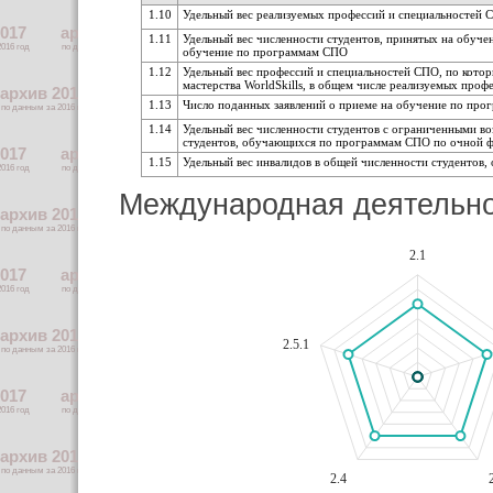
1.10
Удельный вес реализуемых профессий и специальностей 
1.11
Удельный вес численности студентов, принятых на обуч
обучение по программам СПО
1.12
Удельный вес профессий и специальностей СПО, по кото
мастерства WorldSkills, в общем числе реализуемых про
1.13
Число поданных заявлений о приеме на обучение по про
1.14
Удельный вес численности студентов с ограниченными 
студентов, обучающихся по программам СПО по очной 
1.15
Удельный вес инвалидов в общей численности студенто
Международная деятельн
2.1
2.5.1
2.4