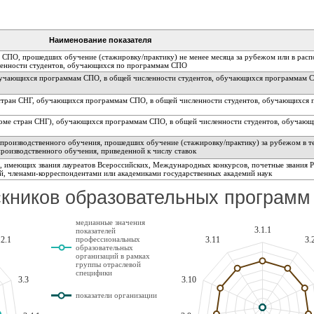
Наименование показателя
 СПО, прошедших обучение (стажировку/практику) не менее месяца за рубежом или в рас
ленности студентов, обучающихся по программам СПО
обучающихся программам СПО, в общей численности студентов, обучающихся программам 
з стран СНГ, обучающихся программам СПО, в общей численности студентов, обучающихс
кроме стран СНГ), обучающихся программам СПО, в общей численности студентов, обуча
 производственного обучения, прошедших обучение (стажировку/практику) за рубежом в т
производственного обучения, приведенной к числу ставок
в, имеющих звания лауреатов Всероссийских, Международных конкурсов, почетные звания Р
й, членами-корреспондентами или академиками государственных академий наук
ускников образовательных програм
медианные значения
3.1.1
показателей
профессиональных
.2.1
3.11
3.
образовательных
организаций в рамках
группы отраслевой
специфики
3.3
3.10
показатели организации