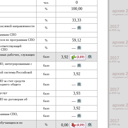
0
чел.
100,00
%
33,33
%
раслевой направленности
%
— 
граммам СПО
щихся по программам СПО
59,12
%
оответствующей
%
— 
м СПО
анных рабочих, служащих
балл
3,92
(3,69)
СПО, интегрированным с
балл
— 
ой системы Российской
3,92
балл
О за счет средств
реднего общего
балл
— 
услуг
3,93
балл
СПО по договорам об
балл
— 
3,92
балл
граммам СПО,
балл
— 
 обучающихся по
%
0,00
(4,09)