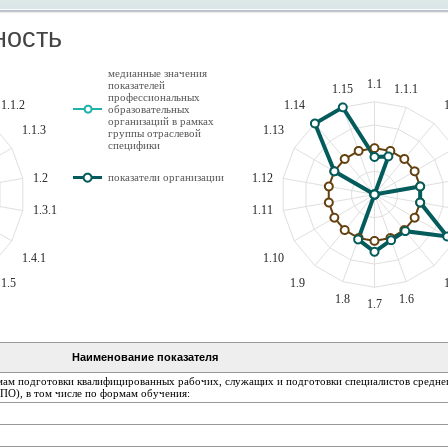
ность
медианные значения
1.1
показателей
1.15
1.1.1
профессиональных
1.1.2
1.14
образовательных
организаций в рамках
1.1.3
1.13
группы отраслевой
специфики
1.2
1.12
показатели организации
1.3.1
1.11
1.4.1
1.10
1.5
1.9
1.8
1.6
1.7
Наименование показателя
ам подготовки квалифицированных рабочих, служащих и подготовки специалистов среднего
ПО), в том числе по формам обучения: