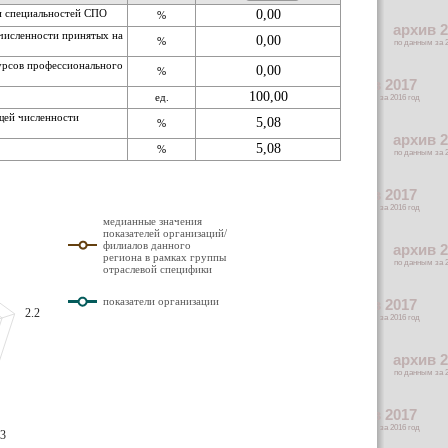
и специальностей СПО
0,00
%
численности принятых на
0,00
%
урсов профессионального
0,00
%
100,00
ед.
щей численности
5,08
%
5,08
%
медианные значения
показателей организаций/
филиалов данного
региона в рамках группы
отраслевой специфики
показатели организации
2.2
.3