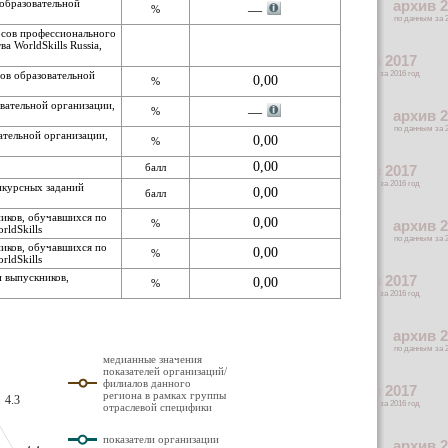
 образовательной
%
— 
урсов профессионального
 WorldSkills Russia,
тов образовательной
0,00
%
вательной организации,
%
— 
ательной организации,
0,00
%
0,00
балл
нкурсных заданий
0,00
балл
ников, обучавшихся по
0,00
%
ldSkills
ников, обучавшихся по
0,00
%
ldSkills
 выпускников,
0,00
%
медианные значения
показателей организаций/
филиалов данного
региона в рамках группы
4.3
отраслевой специфики
показатели организации