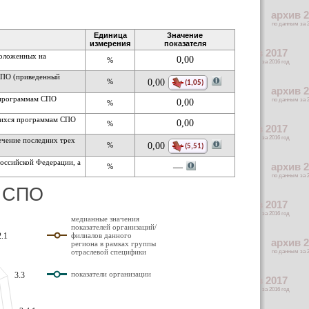
Единица
Значение
измерения
показателя
положенных на
0,00
%
СПО (приведенный
%
0,00
(1,05)
я программам СПО
0,00
%
ющихся программам СПО
0,00
%
ечение последних трех
%
0,00
(5,51)
оссийской Федерации, а
%
— 
м СПО
медианные значения
показателей организаций/
филиалов данного
2.1
региона в рамках группы
отраслевой специфики
показатели организации
3.3