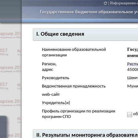
|
Информационно-ан
Государственное бюджетное образовательное у
I. Общие сведения
Госу
Наименование образовательной
имен
организации
Регион,
Респ
адрес
45000
Руководитель
Шемч
Ведомственная принадлежность
Муни
web-сайт
Учредитель(и)
Профиль организации по реализации
об
программ СПО
II. Результаты мониторинга образоват