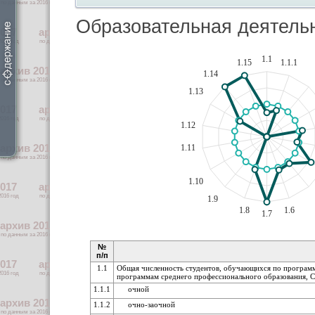
Образовательная деятель
1.1
1.15
1.1.1
1.14
1.13
1.12
1.11
1.10
1.9
1.8
1.6
1.7
№
п/п
1.1
Общая численность студентов, обучающихся по программ
программам среднего профессионального образования, С
1.1.1
очной
1.1.2
очно-заочной