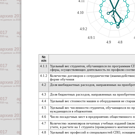
4.11
4.10
4.9.2
4.9.1
4.9
4.8
№
п/п
4.1.1
Удельный вес студентов, обучающихся по программам СП
сферы, осуществляющих деятельность по профилю соотв
4.1.2
Количество договоров о сотрудничестве (взаимодействи
форме обучения
4.2
Доля внебюджетных расходов, направленных на приобре
4.3
Доля бюджетных расходов, направленных на приобретен
4.4
Удельный вес стоимости машин и оборудования не старш
4.5
Удельный вес численности студентов, обучающихся по 
нуждающихся в общежитиях
4.6
Число посадочных мест в предприятиях общественного пи
4.7
Количество экземпляров печатных учебных изданий (вклю
учете, в расчете на 1 студента (приведенного контингента
4.8
Удельный вес профессий и специальностей СПО, оснащен