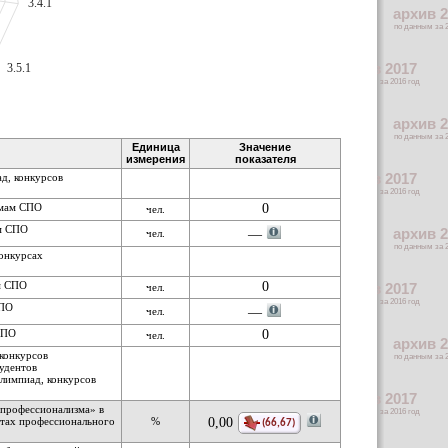
3.4.1
3.5.1
Единица
Значение
измерения
показателя
ад, конкурсов
ммам СПО
0
чел.
ам СПО
чел.
— 
конкурсах
ам СПО
0
чел.
СПО
чел.
— 
СПО
0
чел.
 конкурсов
тудентов
олимпиад, конкурсов
 профессионализма» в
атах профессионального
%
0,00
(66,67)