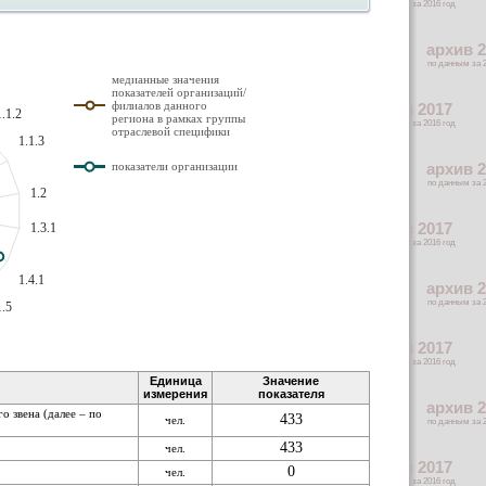
медианные значения
показателей организаций/
филиалов данного
1.1.2
региона в рамках группы
отраслевой специфики
1.1.3
показатели организации
1.2
1.3.1
1.4.1
1.5
Единица
Значение
измерения
показателя
 звена (далее – по
433
чел.
433
чел.
0
чел.