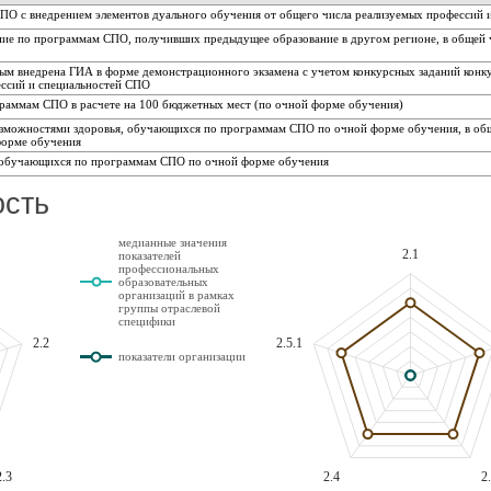
СПО с внедрением элементов дуального обучения от общего числа реализуемых профессий 
ение по программам СПО, получивших предыдущее образование в другом регионе, в общей 
рым внедрена ГИА в форме демонстрационного экзамена с учетом конкурсных заданий конк
фессий и специальностей СПО
граммам СПО в расчете на 100 бюджетных мест (по очной форме обучения)
возможностями здоровья, обучающихся по программам СПО по очной форме обучения, в об
форме обучения
в, обучающихся по программам СПО по очной форме обучения
ость
медианные значения
2.1
показателей
профессиональных
образовательных
организаций в рамках
группы отраслевой
специфики
2.2
2.5.1
показатели организации
2.3
2.4
2