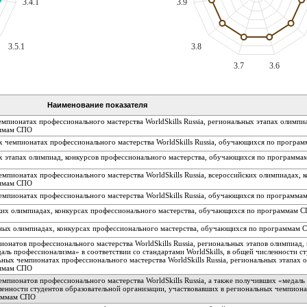
3.4.1
3.9
3.5.1
3.8
3.7
3.6
Наименование показателя
мпионатах профессионального мастерства WorldSkills Russia, региональных этапах олимпи
аммам СПО
ых чемпионатах профессионального мастерства WorldSkills Russia, обучающихся по програ
ых этапах олимпиад, конкурсов профессионального мастерства, обучающихся по программ
емпионатах профессионального мастерства WorldSkills Russia, всероссийских олимпиадах, 
аммам СПО
чемпионатах профессионального мастерства WorldSkills Russia, обучающихся по программ
ских олимпиадах, конкурсах профессионального мастерства, обучающихся по программам 
дных олимпиадах, конкурсах профессионального мастерства, обучающихся по программам 
онатов профессионального мастерства WorldSkills Russia, региональных этапов олимпиад,
ль профессионализма» в соответствии со стандартами WorldSkills, в общей численности с
ьных чемпионатах профессионального мастерства WorldSkills Russia, региональных этапах 
аммам СПО
емпионатов профессионального мастерства WorldSkills Russia, а также получивших «медаль
исленности студентов образовательной организации, участвовавших в региональных чемпион
раммам СПО