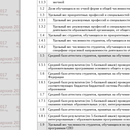
1.1.3
заочной
1.2
Доля обучающихся по очной форме в общей численност
1.3
Удельный вес приоритетных профессий и специальностей
1.3.1
Удельный вес реализуемых профессий и специальност
1.3.2
Удельный вес реализуемых профессий и специальност
деятельности образовательной организации, от общег
1.4
Удельный вес студентов, обучающихся по приоритетным
1.4.1
Удельный вес численности студентов, обучающихся п
1.4.2
Удельный вес численности студентов, обучающихся п
специфике отраслевой направленности деятельности 
1.5
Средний балл аттестата студентов, принятых на обучен
1.5.1
Средний балл результатов (по 5-балльной шкале) прове
образовательными программами основного общего и сре
1.6
Средний балл аттестата студентов, принятых на обучен
Федерации
1.6.1
Средний балл результатов (по 5-балльной шкале) провед
соответствующих бюджетов бюджетной системы Российск
образования
1.7
Средний балл аттестата студентов, принятых на обучен
1.7.1
Средний балл результатов (по 5-балльной шкале) прове
оказании платных образовательных услуг, интегрирован
1.8
Средний балл аттестата студентов, принятых на обучени
1.8.1
Средний балл результатов (по 5-балльной шкале) провед
интегрированным с образовательными программами осно
1.9
Удельный вес численности студентов, обучающихся по п
программам СПО