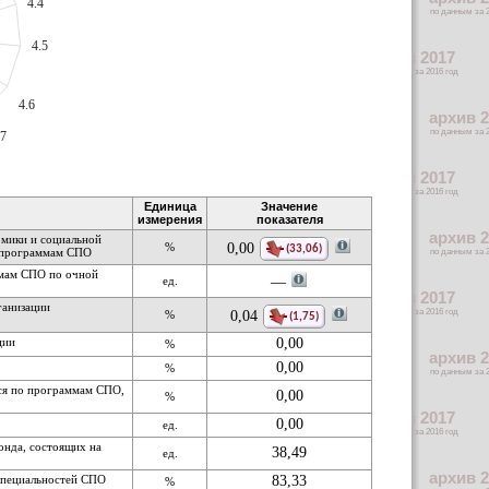
4.4
4.5
4.6
.7
Единица
Значение
измерения
показателя
омики и социальной
%
0,00
(33,06)
о программам СПО
ммам СПО по очной
ед.
— 
ганизации
%
0,04
(1,75)
ции
0,00
%
0,00
%
ся по программам СПО,
0,00
%
0,00
ед.
онда, состоящих на
38,49
ед.
специальностей СПО
83,33
%