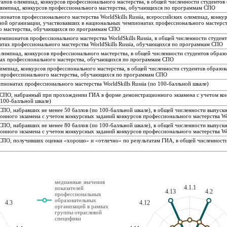
тапов олимпиад, конкурсов профессионального мастерства, в общей численности студентов
олимпиад, конкурсов профессионального мастерства, обучающихся по программам СПО
ионатов профессионального мастерства WorldSkills Russia, всероссийских олимпиад, конк
ной организации, участвовавших в национальных чемпионатах профессионального мастерства
го мастерства, обучающихся по программам СПО
емпионатов профессионального мастерства WorldSkills Russia, в общей численности студен
атах профессионального мастерства WorldSkills Russia, обучающихся по программам СПО
олимпиад, конкурсов профессионального мастерства, в общей численности студентов образо
рсах профессионального мастерства, обучающихся по программам СПО
мпиад, конкурсов профессионального мастерства, в общей численности студентов образов
 профессионального мастерства, обучающихся по программам СПО
ионатах профессионального мастерства WorldSkills Russia (по 100-балльной шкале)
 СПО, набранный при прохождении ГИА в форме демонстрационного экзамена с учетом ко
 100-балльной шкале)
ПО, набравших не менее 50 баллов (по 100-балльной шкале), в общей численности выпуск
ого экзамена с учетом конкурсных заданий конкурсов профессионального мастерства Wor
ПО, набравших не менее 80 баллов (по 100-балльной шкале), в общей численности выпуск
ого экзамена с учетом конкурсных заданий конкурсов профессионального мастерства Wor
СПО, получивших оценки «хорошо» и «отлично» по результатам ГИА, в общей численности
медианные значения
4.1.1
показателей
4.13
4.2
профессиональных
образовательных
4.3
4.12
организаций в рамках
группы отраслевой
специфики