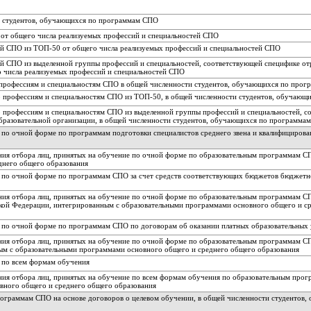
и студентов, обучающихся по программам СПО
 от общего числа реализуемых профессий и специальностей СПО
ей СПО из ТОП-50 от общего числа реализуемых профессий и специальностей СПО
ей СПО из выделенной группы профессий и специальностей, соответствующей специфике от
о числа реализуемых профессий и специальностей СПО
 профессиям и специальностям СПО в общей численности студентов, обучающихся по про
о профессиям и специальностям СПО из ТОП-50, в общей численности студентов, обучаю
о профессиям и специальностям СПО из выделенной группы профессий и специальностей, с
образовательной организации, в общей численности студентов, обучающихся по программа
ие по очной форме по программам подготовки специалистов среднего звена и квалифициров
дения отбора лиц, принятых на обучение по очной форме по образовательным программам 
днего общего образования
ие по очной форме по программам СПО за счет средств соответствующих бюджетов бюджетн
ения отбора лиц, принятых на обучение по очной форме по образовательным программам СП
ой Федерации, интегрированным с образовательными программами основного общего и с
ие по очной форме по программам СПО по договорам об оказании платных образовательных 
дения отбора лиц, принятых на обучение по очной форме по образовательным программам 
ным с образовательными программами основного общего и среднего общего образования
е по всем формам обучения
ения отбора лиц, принятых на обучение по всем формам обучения по образовательным про
вного общего и среднего общего образования
рограммам СПО на основе договоров о целевом обучении, в общей численности студентов,