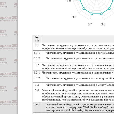
3.9
3.8
3.7
3.6
№
п/п
3.1
Численность студентов, участвовавших в региональных че
профессионального мастерства, обучающихся по прогр
3.1.1
Численность студентов, участвовавших в региональн
3.1.2
Численность студентов, участвовавших в региональн
3.2
Численность студентов, участвовавших в национальных ч
профессионального мастерства, обучающихся по прогр
3.2.1
Численность студентов, участвовавших в национальных 
3.2.2
Численность студентов, участвовавших во всероссий
3.3
Численность студентов, участвовавших в междунаро
3.4
Удельный вес победителей и призеров региональных чемпи
профессионального мастерства, а также получивших «меда
образовательной организации, участвовавших в регионал
профессионального мастерства, обучающихся по прогр
3.4.1
Удельный вес победителей и призеров региональных ч
соответствии со стандартами WorldSkills, в общей ч
мастерства WorldSkills Russia, обучающихся по прог