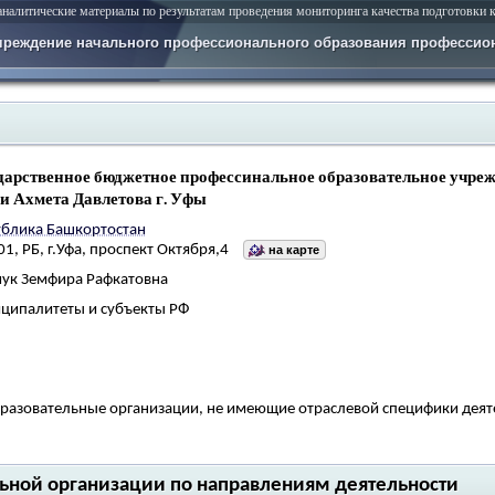
алитические материалы по результатам проведения мониторинга качества подготовки к
чреждение начального профессионального образования профессион
дарственное бюджетное профессинальное образовательное учре
и Ахмета Давлетова г. Уфы
ублика Башкортостан
1, РБ, г.Уфа, проспект Октября,4
на карте
ук Земфира Рафкатовна
ципалитеты и субъекты РФ
разовательные организации, не имеющие отраслевой специфики деят
ельной организации по направлениям деятельности