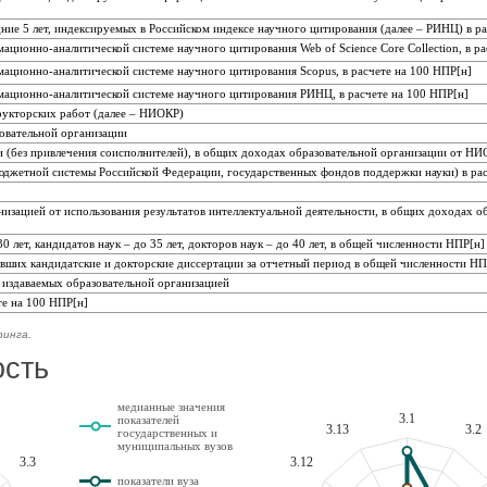
ние 5 лет, индексируемых в Российском индексе научного цитирования (далее – РИНЦ) в р
ционно-аналитической системе научного цитирования Web of Science Core Collection, в ра
ационно-аналитической системе научного цитирования Scopus, в расчете на 100 НПР[н]
мационно-аналитической системе научного цитирования РИНЦ, в расчете на 100 НПР[н]
рукторских работ (далее – НИОКР)
овательной организации
 (без привлечения соисполнителей), в общих доходах образовательной организации от Н
джетной системы Российской Федерации, государственных фондов поддержки науки) в рас
низацией от использования результатов интеллектуальной деятельности, в общих доходах о
 лет, кандидатов наук – до 35 лет, докторов наук – до 40 лет, в общей численности НПР[н]
ивших кандидатские и докторские диссертации за отчетный период в общей численности Н
 издаваемых образовательной организацией
те на 100 НПР[н]
ринга.
ость
медианные значения
3.1
показателей
3.13
3.2
государственных и
муниципальных вузов
3.3
3.12
показатели вуза