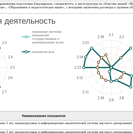
равлениям подготовки бакалавриата, специалитета, и магистратуры по областям знаний «И
ки», «Образование и педагогические науки», с которыми заключены договоры о целевом об
я деятельность
медианные значения
2.1
показателей
2.16
2.2
государственных и
муниципальных вузов
2.3
2.15
показатели вуза
2.4
2.14
2.5
2.13
2.6
2.12
2.7
2.11
2.10
2.8
2.9
Наименование показателя
ние 5 лет, индексируемых в информационно-аналитической системе научного цитирования 
ние 5 лет, индексируемых в информационно-аналитической системе научного цитирования S