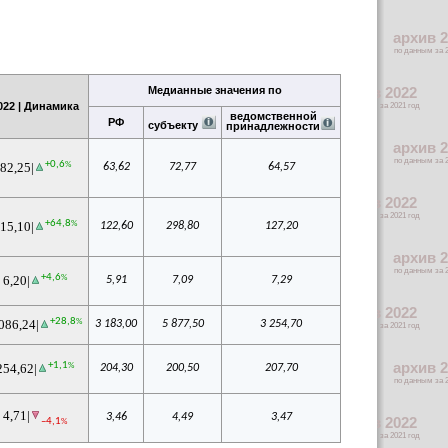
Медианные значения по
022 | Динамика
ведомственной
РФ
субъекту
принадлежности
+0,6
%
82,25|
63,62
72,77
64,57
+64,8
%
15,10|
122,60
298,80
127,20
+4,6
%
6,20|
5,91
7,09
7,29
+28,8
%
086,24|
3 183,00
5 877,50
3 254,70
+1,1
%
254,62|
204,30
200,50
207,70
4,71|
3,46
4,49
3,47
–4,1
%