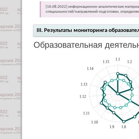
[16.08.2022] информационно-аналитические материа
специальностей/направлений подготовки, определя
III. Результаты мониторинга образова
Образовательная деятель
1.1
1.15
1.2
1.14
1.13
1.12
1.11
1.10
1.9
1.8