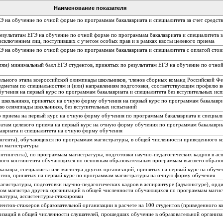
Наименование показателя
ГЭ на обучение по очной форме по программам бакалавриата и специалитета за счет сред
езультатам ЕГЭ на обучение по очной форме по программам бакалавриата и специалитета з
сключением лиц, поступивших с учетом особых прав и в рамках квоты целевого приема
Э на обучение по очной форме по программам бакалавриата и специалитета с оплатой сто
ям) минимальный балл ЕГЭ студентов, принятых по результатам ЕГЭ на обучение по очно
ельного этапа всероссийской олимпиады школьников, членов сборных команд Российской Ф
метам по специальностям и (или) направлениям подготовки, соответствующим профилю в
чения на первый курс по программам бакалавриата и специалитета без вступительных ис
д школьников, принятых на очную форму обучения на первый курс по программам бакалаври
лю олимпиады школьников, без вступительных испытаний
го приема на первый курс на очную форму обучения по программам бакалавриата и специал
татам целевого приема на первый курс на очную форму обучения по программам бакалавриа
лавриата и специалитета на очную форму обучения
ингента), обучающихся по программам магистратуры, в общей численности приведенного 
 и магистратуры
нтингента), по программам магистратуры, подготовки научно-педагогических кадров в ас
ного контингента обучающихся по основным образовательным программам высшего образо
калавра, специалиста или магистра других организаций, принятых на первый курс на обуч
ентов, принятых на первый курс по программам магистратуры на очную форму обучения
гистратуры, подготовки научно-педагогических кадров в аспирантуре (адъюнктуре), орд
лом магистра других организаций в общей численности обучающихся по программам магис
инатуры, ассистентуры-стажировки
тентов-стажеров образовательной организации в расчете на 100 студентов (приведенного к
низаций в общей численности слушателей, прошедших обучение в образовательной органи