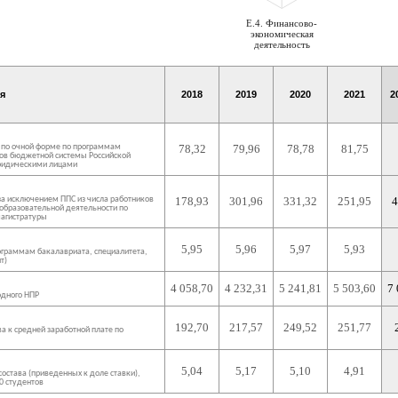
E.4. Финансово-
экономическая
деятельность
я
2018
2019
2020
2021
2
е по очной форме по программам
78,32
79,96
78,78
81,75
тов бюджетной системы Российской
юридическими лицами
за исключением ППС из числа работников
178,93
301,96
331,32
251,95
4
 образовательной деятельности по
магистратуры
5,95
5,96
5,97
5,93
ограммам бакалавриата, специалитета,
т)
4 058,70
4 232,31
5 241,81
5 503,60
7 
одного НПР
192,70
217,57
249,52
251,77
а к средней заработной плате по
5,04
5,17
5,10
4,91
остава (приведенных к доле ставки),
0 студентов