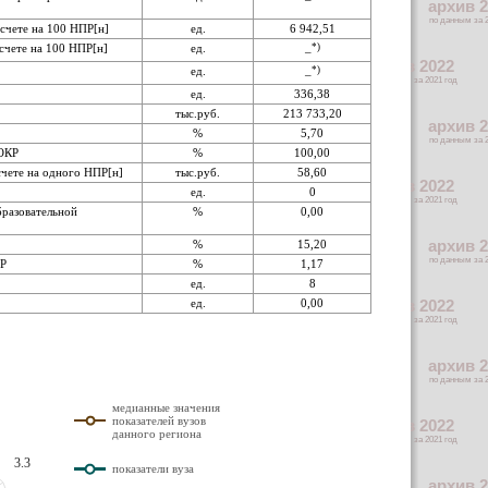
асчете на 100 НПР[н]
ед.
6 942,51
счете на 100 НПР[н]
ед.
*)
–
ед.
*)
–
ед.
336,38
тыс.руб.
213 733,20
%
5,70
ИОКР
%
100,00
чете на одного НПР[н]
тыс.руб.
58,60
ед.
0
бразовательной
%
0,00
%
15,20
ПР
%
1,17
ед.
8
ед.
0,00
медианные значения
показателей вузов
данного региона
3.3
показатели вуза