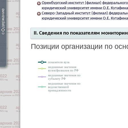
Оренбургский институт (филиал) федеральног
юридический университет имени О.Е. Кутафин
Северо-Западный институт (филиал) федераль
юридический университет имени О.Е. Кутафин
II. Сведения по показателям монитори
Позиции организации по ос
показатели вуза
медианные значения
вузов/филиалов по РФ
медианные значения по
субъекту РФ
медианные значения по
ведомственной
принадлежности