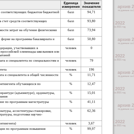
Единица
Значение
измерения
показателя
ств соответствующих бюджетов бюджетной
балл
94,71
а счет средств соответствующих
балл
93,80
имости затрат на обучение физическими
балл
73,94
й форме на программы бакалавриата и
балл
50,80
едерации, участвовавших в
человек
0
сероссийской олимпиады школьников или
пытаний
ата и специалитета по специальностям и
человек
79
итета
человек
196
та и специалитета в общей численности
%
11,71
контингента обучающихся по
%
12,47
пирантуре (адъюнктуре), ординатуры,
%
15,01
вания
ение по программам магистратуры
%
41,11
инатуры, ассистентуры-стажировки,
%
62,36
тратуры, подготовки научно-
онтингента)
человек
3,67
зации по программам повышения
%
99,97