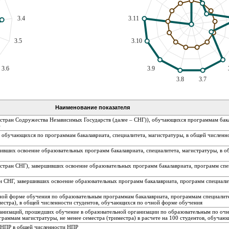
3.4
3.11
3.5
3.10
3.6
3.9
3.8
3.7
Наименование показателя
 стран Содружества Независимых Государств (далее – СНГ)), обучающихся программам бака
)
, обучающихся по программам бакалавриата, специалитета, магистратуры, в общей численн
ивших освоение образовательных программ бакалавриата, специалитета, магистратуры, в о
 стран СНГ), завершивших освоение образовательных программ бакалавриата, программ спе
ан СНГ, завершивших освоение образовательных программ бакалавриата, программ специали
ной форме обучения по образовательным программам бакалавриата, программам специалит
естра), в общей численности студентов, обучающихся по очной форме обучения
анизаций, прошедших обучение в образовательной организации по образовательным по оч
граммам магистратуры, не менее семестра (триместра) в расчете на 100 студентов, обуча
а НПР в общей численности НПР