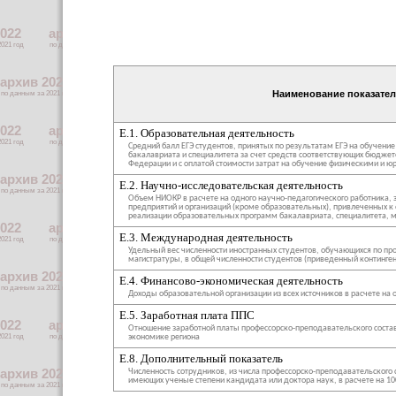
Наименование показател
E.1. Образовательная деятельность
Средний балл ЕГЭ студентов, принятых по результатам ЕГЭ на обучени
бакалавриата и специалитета за счет средств соответствующих бюдже
Федерации и с оплатой стоимости затрат на обучение физическими и 
E.2. Научно-исследовательская деятельность
Объем НИОКР в расчете на одного научно-педагогического работника, 
предприятий и организаций (кроме образовательных), привлеченных к
реализации образовательных программ бакалавриата, специалитета, 
E.3. Международная деятельность
Удельный вес численности иностранных студентов, обучающихся по пр
магистратуры, в общей численности студентов (приведенный континген
E.4. Финансово-экономическая деятельность
Доходы образовательной организации из всех источников в расчете на 
E.5. Заработная плата ППС
Отношение заработной платы профессорско-преподавательского состав
экономике региона
E.8. Дополнительный показатель
Численность сотрудников, из числа профессорско-преподавательского с
имеющих ученые степени кандидата или доктора наук, в расчете на 10