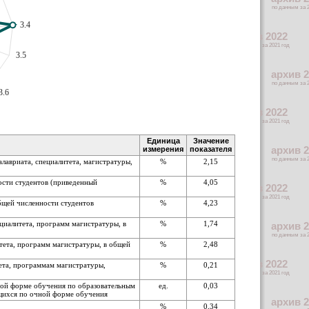
3.4
3.5
3.6
Единица
Значение
измерения
показателя
лавриата, специалитета, магистратуры,
%
2,15
ости студентов (приведенный
%
4,05
бщей численности студентов
%
4,23
циалитета, программ магистратуры, в
%
1,74
тета, программ магистратуры, в общей
%
2,48
ета, программам магистратуры,
%
0,21
ной форме обучения по образовательным
ед.
0,03
ющихся по очной форме обучения
%
0,34