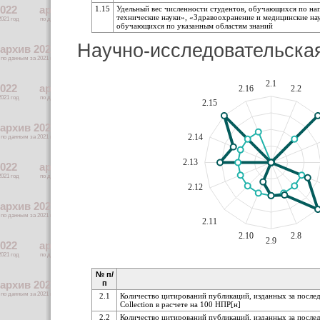
1.15
Удельный вес численности студентов, обучающихся по нап
технические науки», «Здравоохранение и медицинские нау
обучающихся по указанным областям знаний
Научно-исследовательска
2.1
2.16
2.2
2.15
2.14
2.13
2.12
2.11
2.10
2.8
2.9
№ п/
п
2.1
Количество цитирований публикаций, изданных за послед
Collection в расчете на 100 НПР[н]
2.2
Количество цитирований публикаций, изданных за послед