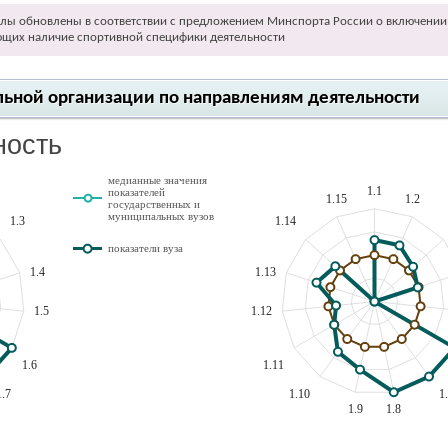
лы обновлены в соответствии с предложением Минспорта России о включении 
ющих наличие спортивной специфики деятельности
тельной организации по направлениям деятельности
ность
медианные значения
1.1
показателей
1.15
1.2
государственных и
муниципальных вузов
1.3
1.14
показатели вуза
1.4
1.13
1.5
1.12
1.6
1.11
1.7
1.10
1
1.9
1.8