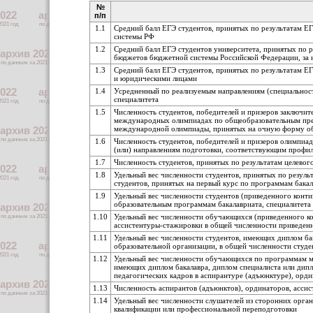
№
п/п
1.1
Средний балл ЕГЭ студентов, принятых по результатам Е
системы РФ
1.2
Средний балл ЕГЭ студентов университета, принятых по р
бюджетов бюджетной системы Российской Федерации, за и
1.3
Средний балл ЕГЭ студентов, принятых по результатам ЕГ
и юридическими лицами
1.4
Усредненный по реализуемым направлениям (специальност
специалитета
1.5
Численность студентов, победителей и призеров заключит
международных олимпиадах по общеобразовательным пред
международной олимпиады, принятых на очную форму обу
1.6
Численность студентов, победителей и призеров олимпиа
(или) направлениям подготовки, соответствующим профи
1.7
Численность студентов, принятых по результатам целево
1.8
Удельный вес численности студентов, принятых по резуль
студентов, принятых на первый курс по программам бака
1.9
Удельный вес численности студентов (приведенного конт
образовательным программам бакалавриата, специалитета
1.10
Удельный вес численности обучающихся (приведенного ко
ассистентуры-стажировки в общей численности приведен
1.11
Удельный вес численности студентов, имеющих диплом ба
образовательной организации, в общей численности студ
1.12
Удельный вес численности обучающихся по программам ма
имеющих диплом бакалавра, диплом специалиста или дип
педагогических кадров в аспирантуре (адъюнктуре), орд
1.13
Численность аспирантов (адъюнктов), ординаторов, ассис
1.14
Удельный вес численности слушателей из сторонних орга
квалификации или профессиональной переподготовки