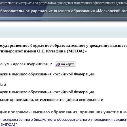
литические материалы по результатам проведения мониторинга эффективности деятель
бразовательное учреждение высшего образования «Московский го
осударственное бюджетное образовательное учреждение высшег
университет имени О.Е. Кутафина (МГЮА)»
а, ул. Садовая-Кудринская, 9
на карте
ауки и высшего образования Российской Федерации
l.ru
ауки и высшего образования Российской Федерации
ьные организации, не имеющие специфики деятельности
щих программы высшего образования, принявших участие в м
о государственного бюджетного образовательного учреждения высше
а (МГЮА)"