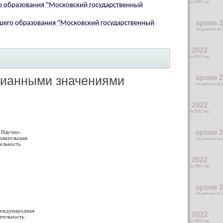
о образования "Московский государственный
шего образования "Московский государственный
едианными значениями
. Научно-
овательская
тельность
Международная
ятельность