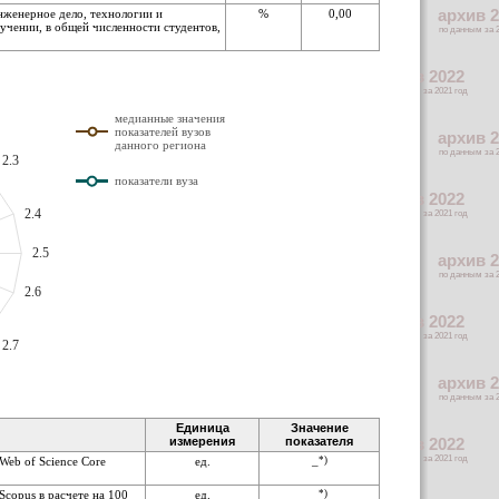
нженерное дело, технологии и
%
0,00
учении, в общей численности студентов,
медианные значения
показателей вузов
данного региона
2.3
показатели вуза
2.4
2.5
2.6
2.7
Единица
Значение
измерения
показателя
Web of Science Core
ед.
*)
–
copus в расчете на 100
ед.
*)
–