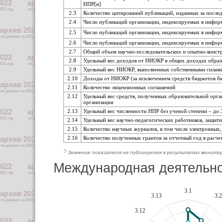
НПР[н]
2.3
Количество цитирований публикаций, изданных за послед
2.4
Число публикаций организации, индексируемых в информа
2.5
Число публикаций организации, индексируемых в информ
2.6
Число публикаций организации, индексируемых в инфор
2.7
Общий объем научно-исследовательских и опытно-конст
2.8
Удельный вес доходов от НИОКР в общих доходах образ
2.9
Удельный вес НИОКР, выполненных собственными силами
2.10
Доходы от НИОКР (за исключением средств бюджетов бю
2.11
Количество лицензионных соглашений
2.12
Удельный вес средств, полученных образовательной орга
организации
2.13
Удельный вес численности НПР без ученой степени – до 30
2.14
Удельный вес научно-педагогических работников, защит
2.15
Количество научных журналов, в том числе электронных,
2.16
Количество полученных грантов за отчетный год в расче
*)
Значение показателя не публикуется в результатах монито
Международная деятельн
3.1
3.13
3.2
3.12