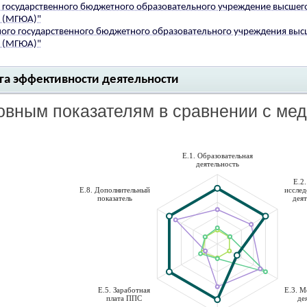
о государственного бюджетного образовательного учреждение высшег
а (МГЮА)"
ного государственного бюджетного образовательного учреждения выс
а (МГЮА)"
нга эффективности деятельности
новным показателям в сравнении с м
E.1. Образовательная
деятельность
E.2
E.8. Дополнительный
исслед
показатель
дея
E.5. Заработная
E.3. 
плата ППС
де