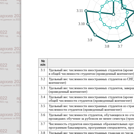
3.11
3.10
3.9
3.8
3.7
№
п/п
3.1
Удельный вес численности иностранных студентов (кроме
в общей численности студентов (приведенный контингент
3.2
Удельный вес численности иностранных студентов из СНГ
контингент)
3.3
Удельный вес численности иностранных студентов, заверш
(приведенный контингент)
3.4
Удельный вес численности иностранных студентов (кроме
общей численности студентов (приведенный контингент)
3.5
Удельный вес численности иностранных студентов из стр
численности студентов (приведенный контингент)
3.6
Удельный вес численности студентов, обучающихся по оч
прошедших обучение за рубежом не менее семестра (трим
3.7
Численность студентов иностранных образовательных орг
программам бакалавриата, программам специалитета, про
3.8
Удельный вес численности иностранных граждан из числ