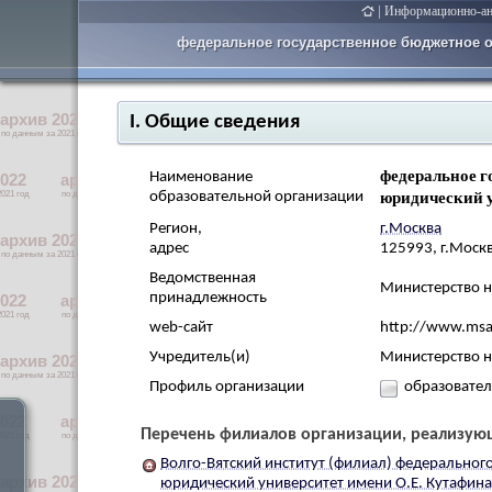
|
Информационно-ана
федеральное государственное бюджетное о
I. Общие сведения
федеральное г
Наименование
юридический 
образовательной организации
Регион,
г.Москва
адрес
125993, г.Москв
Ведомственная
Министерство н
принадлежность
web-сайт
http://www.msa
Учредитель(и)
Министерство н
Профиль организации
образовател
Перечень филиалов организации, реализую
Волго-Вятский институт (филиал) федеральног
юридический университет имени О.Е. Кутафин