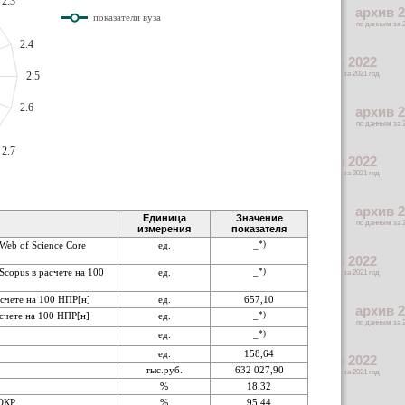
2.3
показатели вуза
2.4
2.5
2.6
2.7
Единица
Значение
измерения
показателя
Web of Science Core
ед.
*)
–
copus в расчете на 100
ед.
*)
–
асчете на 100 НПР[н]
ед.
657,10
счете на 100 НПР[н]
ед.
*)
–
ед.
*)
–
ед.
158,64
тыс.руб.
632 027,90
%
18,32
ИОКР
%
95,44