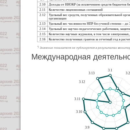
2.10
Доходы от НИОКР (за исключением средств бюджетов бю
2.11
Количество лицензионных соглашений
2.12
Удельный вес средств, полученных образовательной орга
организации
2.13
Удельный вес численности НПР без ученой степени – до 30
2.14
Удельный вес научно-педагогических работников, защит
2.15
Количество научных журналов, в том числе электронных,
2.16
Количество полученных грантов за отчетный год в расче
*)
Значение показателя не публикуется в результатах монито
Международная деятельн
3.1
3.13
3.2
3.12
3.11
3.10
3.9