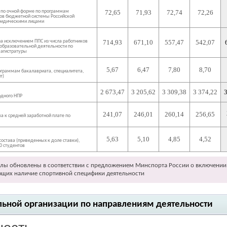
е по очной форме по программам
72,65
71,93
72,74
72,26
тов бюджетной системы Российской
юридическими лицами
за исключением ППС из числа работников
714,93
671,10
557,47
542,07
 образовательной деятельности по
магистратуры
5,67
6,47
7,80
8,70
ограммам бакалавриата, специалитета,
т)
2 673,47
3 205,62
3 309,38
3 374,22
3
одного НПР
241,07
246,01
260,14
256,65
а к средней заработной плате по
5,63
5,10
4,85
4,52
остава (приведенных к доле ставки),
0 студентов
лы обновлены в соответствии с предложением Минспорта России о включении 
ющих наличие спортивной специфики деятельности
тельной организации по направлениям деятельности