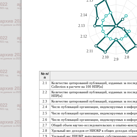
2.15
2.14
2.13
2.12
2.11
2.10
2.8
2.9
№ п/
п
2.1
Количество цитирований публикаций, изданных за послед
Collection в расчете на 100 НПР[н]
2.2
Количество цитирований публикаций, изданных за послед
НПР[н]
2.3
Количество цитирований публикаций, изданных за послед
2.4
Число публикаций организации, индексируемых в информа
2.5
Число публикаций организации, индексируемых в информ
2.6
Число публикаций организации, индексируемых в инфор
2.7
Общий объем научно-исследовательских и опытно-конст
2.8
Удельный вес доходов от НИОКР в общих доходах образ
2.9
Удельный вес НИОКР, выполненных собственными силами