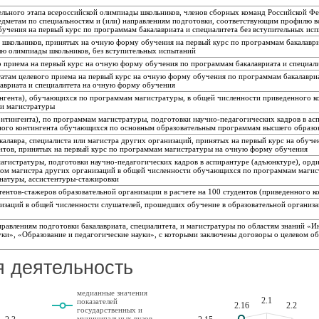
ельного этапа всероссийской олимпиады школьников, членов сборных команд Российской Ф
метам по специальностям и (или) направлениям подготовки, соответствующим профилю в
чения на первый курс по программам бакалавриата и специалитета без вступительных ис
д школьников, принятых на очную форму обучения на первый курс по программам бакалаври
лю олимпиады школьников, без вступительных испытаний
го приема на первый курс на очную форму обучения по программам бакалавриата и специал
татам целевого приема на первый курс на очную форму обучения по программам бакалавриа
лавриата и специалитета на очную форму обучения
ингента), обучающихся по программам магистратуры, в общей численности приведенного 
 и магистратуры
нтингента), по программам магистратуры, подготовки научно-педагогических кадров в ас
ного контингента обучающихся по основным образовательным программам высшего образо
калавра, специалиста или магистра других организаций, принятых на первый курс на обуч
ентов, принятых на первый курс по программам магистратуры на очную форму обучения
гистратуры, подготовки научно-педагогических кадров в аспирантуре (адъюнктуре), орд
лом магистра других организаций в общей численности обучающихся по программам магис
инатуры, ассистентуры-стажировки
тентов-стажеров образовательной организации в расчете на 100 студентов (приведенного к
низаций в общей численности слушателей, прошедших обучение в образовательной органи
равлениям подготовки бакалавриата, специалитета, и магистратуры по областям знаний «И
ки», «Образование и педагогические науки», с которыми заключены договоры о целевом об
я деятельность
медианные значения
2.1
показателей
2.16
2.2
государственных и
муниципальных вузов