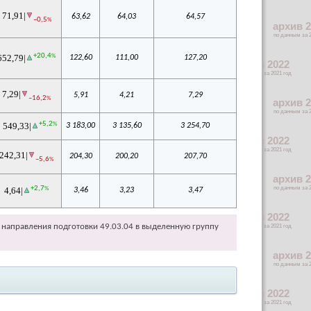
71,91|
63,62
64,03
64,57
–0,5
%
+20,4
%
652,79|
122,60
111,00
127,20
7,29|
5,91
4,21
7,29
–16,2
%
+5,2
%
 549,33|
3 183,00
3 135,60
3 254,70
242,31|
204,30
200,20
207,70
–5,6
%
+2,7
%
4,64|
3,46
3,23
3,47
направления подготовки 49.03.04 в выделенную группу