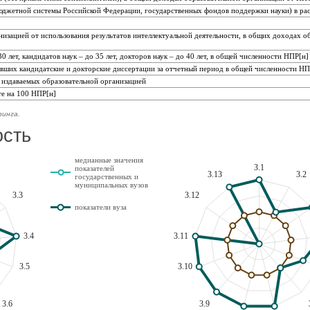
джетной системы Российской Федерации, государственных фондов поддержки науки) в рас
низацией от использования результатов интеллектуальной деятельности, в общих доходах о
 лет, кандидатов наук – до 35 лет, докторов наук – до 40 лет, в общей численности НПР[н]
ивших кандидатские и докторские диссертации за отчетный период в общей численности Н
 издаваемых образовательной организацией
те на 100 НПР[н]
ринга.
ость
медианные значения
3.1
показателей
3.13
3.2
государственных и
муниципальных вузов
3.3
3.12
показатели вуза
3.4
3.11
3.5
3.10
3.6
3.9