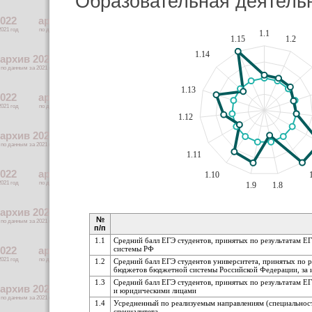
Образовательная деятель
1.1
1.15
1.2
1.14
1.13
1.12
1.11
1.10
1.9
1.8
№
п/п
1.1
Средний балл ЕГЭ студентов, принятых по результатам Е
системы РФ
1.2
Средний балл ЕГЭ студентов университета, принятых по р
бюджетов бюджетной системы Российской Федерации, за и
1.3
Средний балл ЕГЭ студентов, принятых по результатам ЕГ
и юридическими лицами
1.4
Усредненный по реализуемым направлениям (специальност
специалитета