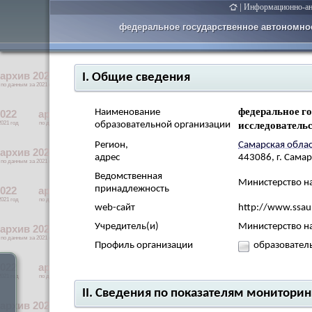
|
Информационно-ана
федеральное государственное автономно
I. Общие сведения
федеральное г
Наименование
исследователь
образовательной организации
Регион,
Самарская облас
адрес
443086, г. Сама
Ведомственная
Министерство н
принадлежность
web-сайт
http://www.ssau
Учредитель(и)
Министерство н
Профиль организации
образовател
II. Сведения по показателям монитори