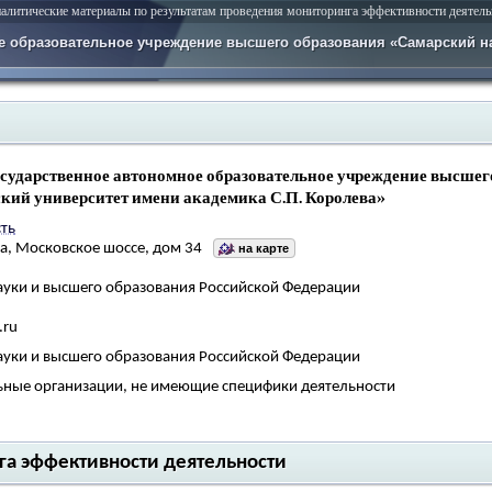
литические материалы по результатам проведения мониторинга эффективности деятель
е образовательное учреждение высшего образования «Самарский н
осударственное автономное образовательное учреждение высше
ский университет имени академика С.П. Королева»
ть
ра, Московское шоссе, дом 34
на карте
ауки и высшего образования Российской Федерации
.ru
ауки и высшего образования Российской Федерации
ьные организации, не имеющие специфики деятельности
нга эффективности деятельности