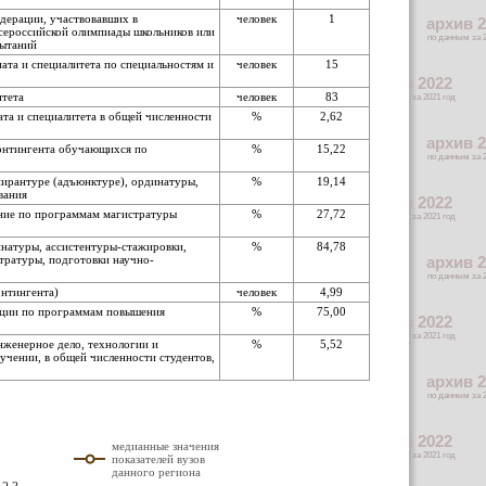
едерации, участвовавших в
человек
1
сероссийской олимпиады школьников или
пытаний
ата и специалитета по специальностям и
человек
15
итета
человек
83
та и специалитета в общей численности
%
2,62
контингента обучающихся по
%
15,22
пирантуре (адъюнктуре), ординатуры,
%
19,14
вания
ение по программам магистратуры
%
27,72
инатуры, ассистентуры-стажировки,
%
84,78
тратуры, подготовки научно-
онтингента)
человек
4,99
зации по программам повышения
%
75,00
нженерное дело, технологии и
%
5,52
учении, в общей численности студентов,
медианные значения
показателей вузов
данного региона