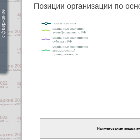
Позиции организации по ос
показатели вуза
медианные значения
вузов/филиалов по РФ
медианные значения по
субъекту РФ
медианные значения по
ведомственной
принадлежности
Наименование показате