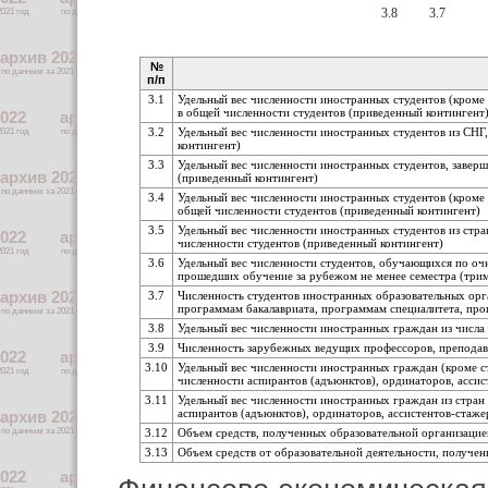
3.8
3.7
№
п/п
3.1
Удельный вес численности иностранных студентов (кроме
в общей численности студентов (приведенный контингент
3.2
Удельный вес численности иностранных студентов из СНГ
контингент)
3.3
Удельный вес численности иностранных студентов, заверш
(приведенный контингент)
3.4
Удельный вес численности иностранных студентов (кроме
общей численности студентов (приведенный контингент)
3.5
Удельный вес численности иностранных студентов из стр
численности студентов (приведенный контингент)
3.6
Удельный вес численности студентов, обучающихся по оч
прошедших обучение за рубежом не менее семестра (трим
3.7
Численность студентов иностранных образовательных орг
программам бакалавриата, программам специалитета, про
3.8
Удельный вес численности иностранных граждан из числ
3.9
Численность зарубежных ведущих профессоров, преподава
3.10
Удельный вес численности иностранных граждан (кроме ст
численности аспирантов (адъюнктов), ординаторов, ассис
3.11
Удельный вес численности иностранных граждан из стран 
аспирантов (адъюнктов), ординаторов, ассистентов-стаже
3.12
Объем средств, полученных образовательной организаци
3.13
Объем средств от образовательной деятельности, получе