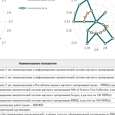
2.3
2.15
показатели вуза
2.4
2.14
2.5
2.13
2.6
2.12
2.7
2.11
2.10
2.8
2.9
Наименование показателя
ние 5 лет, индексируемых в информационно-аналитической системе научного цитирования 
ние 5 лет, индексируемых в информационно-аналитической системе научного цитирования S
ние 5 лет, индексируемых в Российском индексе научного цитирования (далее – РИНЦ) в р
ционно-аналитической системе научного цитирования Web of Science Core Collection, в ра
ационно-аналитической системе научного цитирования Scopus, в расчете на 100 НПР[н]
мационно-аналитической системе научного цитирования РИНЦ, в расчете на 100 НПР[н]
рукторских работ (далее – НИОКР)
овательной организации
 (без привлечения соисполнителей), в общих доходах образовательной организации от Н