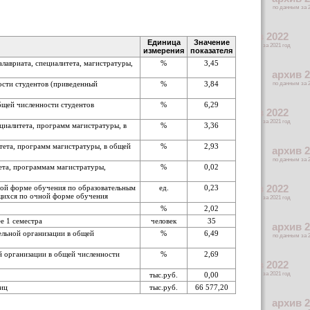
Единица
Значение
измерения
показателя
лавриата, специалитета, магистратуры,
%
3,45
ости студентов (приведенный
%
3,84
бщей численности студентов
%
6,29
циалитета, программ магистратуры, в
%
3,36
тета, программ магистратуры, в общей
%
2,93
ета, программам магистратуры,
%
0,02
ной форме обучения по образовательным
ед.
0,23
ющихся по очной форме обучения
%
2,02
е 1 семестра
человек
35
ельной организации в общей
%
6,49
й организации в общей численности
%
2,69
тыс.руб.
0,00
лиц
тыс.руб.
66 577,20