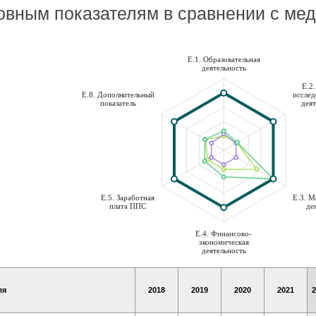
новным показателям в сравнении с м
E.1. Образовательная
деятельность
E.2
E.8. Дополнительный
исслед
показатель
дея
E.5. Заработная
E.3. 
плата ППС
де
E.4. Финансово-
экономическая
деятельность
ля
2018
2019
2020
2021
2