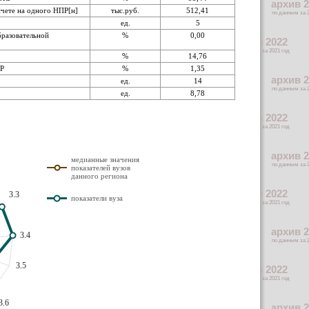
чете на одного НПР[н]
тыс.руб.
512,41
ед.
5
бразовательной
%
0,00
%
14,76
ПР
%
1,35
ед.
14
ед.
8,78
медианные значения
показателей вузов
данного региона
3.3
показатели вуза
3.4
3.5
3.6