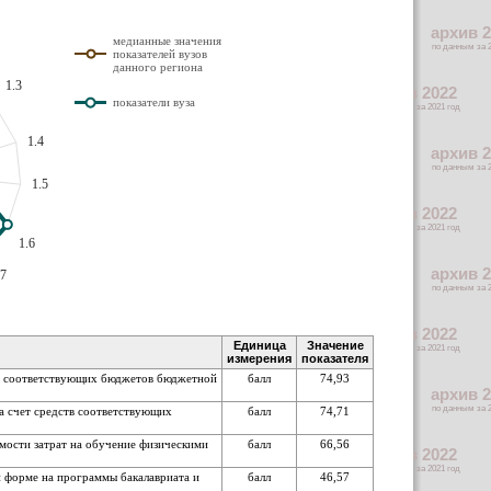
медианные значения
показателей вузов
данного региона
1.3
показатели вуза
1.4
1.5
1.6
.7
Единица
Значение
измерения
показателя
ств соответствующих бюджетов бюджетной
балл
74,93
а счет средств соответствующих
балл
74,71
имости затрат на обучение физическими
балл
66,56
й форме на программы бакалавриата и
балл
46,57