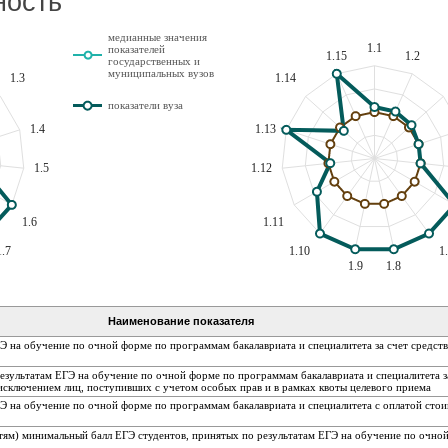
ность
медианные значения
1.1
показателей
1.15
1.2
государственных и
муниципальных вузов
1.3
1.14
показатели вуза
1.4
1.13
1.5
1.12
1.6
1.11
1.7
1.10
1
1.9
1.8
Наименование показателя
ГЭ на обучение по очной форме по программам бакалавриата и специалитета за счет сред
езультатам ЕГЭ на обучение по очной форме по программам бакалавриата и специалитета з
сключением лиц, поступивших с учетом особых прав и в рамках квоты целевого приема
Э на обучение по очной форме по программам бакалавриата и специалитета с оплатой сто
ям) минимальный балл ЕГЭ студентов, принятых по результатам ЕГЭ на обучение по очно