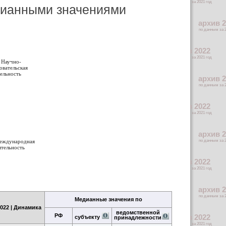
едианными значениями
. Научно-
овательская
тельность
Международная
ятельность
Медианные значения по
022 | Динамика
ведомственной
РФ
субъекту
принадлежности