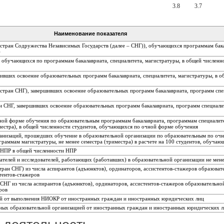
3.8
3.7
Наименование показателя
 стран Содружества Независимых Государств (далее – СНГ)), обучающихся программам бака
)
, обучающихся по программам бакалавриата, специалитета, магистратуры, в общей численн
ивших освоение образовательных программ бакалавриата, специалитета, магистратуры, в о
 стран СНГ), завершивших освоение образовательных программ бакалавриата, программ спе
ан СНГ, завершивших освоение образовательных программ бакалавриата, программ специали
ной форме обучения по образовательным программам бакалавриата, программам специалит
естра), в общей численности студентов, обучающихся по очной форме обучения
анизаций, прошедших обучение в образовательной организации по образовательным по оч
граммам магистратуры, не менее семестра (триместра) в расчете на 100 студентов, обуча
а НПР в общей численности НПР
телей и исследователей, работающих (работавших) в образовательной организации не мене
ран СНГ) из числа аспирантов (адъюнктов), ординаторов, ассистентов-стажеров образоват
тентов-стажеров
СНГ из числа аспирантов (адъюнктов), ординаторов, ассистентов-стажеров образовательно
ров
ей от выполнения НИОКР от иностранных граждан и иностранных юридических лиц
нных образовательной организацией от иностранных граждан и иностранных юридических 