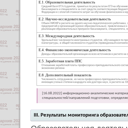
E.1. Образовательная деятельность
Средний балл ЕГЭ студентов, принятых по результатам ЕГЭ на обучени
бакалавриата и специалитета за счет средств соответствующих бюдже
Федерации и с оплатой стоимости затрат на обучение физическими и 
E.2. Научно-исследовательская деятельность
Объем НИОКР в расчете на одного научно-педагогического работника, 
предприятий и организаций (кроме образовательных), привлеченных к
реализации образовательных программ бакалавриата, специалитета, 
E.3. Международная деятельность
Удельный вес численности иностранных студентов, обучающихся по пр
магистратуры, в общей численности студентов (приведенный континген
E.4. Финансово-экономическая деятельность
Доходы образовательной организации из всех источников в расчете на 
E.5. Заработная плата ППС
Отношение заработной платы профессорско-преподавательского состав
экономике региона
E.8. Дополнительный показатель
Численность сотрудников, из числа профессорско-преподавательского с
имеющих ученые степени кандидата или доктора наук, в расчете на 10
[16.08.2022] информационно-аналитические материа
специальностей/направлений подготовки, определя
III. Результаты мониторинга образова