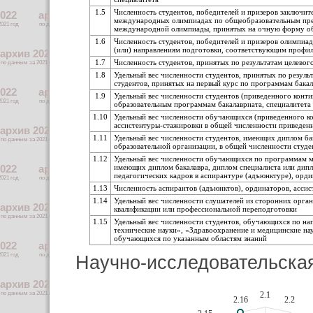
1.5
Численность студентов, победителей и призеров заключит
международных олимпиадах по общеобразовательным пред
международной олимпиады, принятых на очную форму обу
1.6
Численность студентов, победителей и призеров олимпиа
(или) направлениям подготовки, соответствующим профи
1.7
Численность студентов, принятых по результатам целево
1.8
Удельный вес численности студентов, принятых по резуль
студентов, принятых на первый курс по программам бака
1.9
Удельный вес численности студентов (приведенного конт
образовательным программам бакалавриата, специалитета
1.10
Удельный вес численности обучающихся (приведенного ко
ассистентуры-стажировки в общей численности приведен
1.11
Удельный вес численности студентов, имеющих диплом ба
образовательной организации, в общей численности студ
1.12
Удельный вес численности обучающихся по программам ма
имеющих диплом бакалавра, диплом специалиста или дип
педагогических кадров в аспирантуре (адъюнктуре), орд
1.13
Численность аспирантов (адъюнктов), ординаторов, ассис
1.14
Удельный вес численности слушателей из сторонних орга
квалификации или профессиональной переподготовки
1.15
Удельный вес численности студентов, обучающихся по нап
технические науки», «Здравоохранение и медицинские нау
обучающихся по указанным областям знаний
Научно-исследовательска
2.1
2.16
2.2