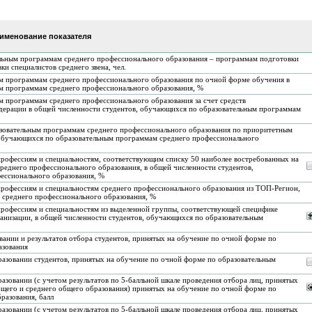
именование показателя
ельным программам среднего профессионального образования – программам подготовки
 специалистов среднего звена, чел.
ым программам среднего профессионального образования по очной форме обучения в
м программам среднего профессионального образования, %
м программам среднего профессионального образования за счет средств
ерации в общей численности студентов, обучающихся по образовательным программам
разовательным программам среднего профессионального образования по приоритетным
 обучающихся по образовательным программам среднего профессионального
 профессиям и специальностям, соответствующим списку 50 наиболее востребованных на
реднего профессионального образования, в общей численности студентов,
ессионального образования, %
 профессиям и специальностям среднего профессионального образования из ТОП-Регион,
 среднего профессионального образования, %
 профессиям и специальностям из выделенной группы, соответствующей специфике
ганизации, в общей численности студентов, обучающихся по образовательным
вании и результатов отбора студентов, принятых на обучение по очной форме по
азования
бразовании студентов, принятых на обучение по очной форме по образовательным
разовании (с учетом результатов по 5-балльной шкале проведения отбора лиц, принятых
щего и среднего общего образования) принятых на обучение по очной форме по
разования, балл
разовании (с учетом результатов по 5-балльной шкале проведения отбора лиц, принятых