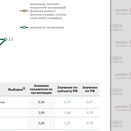
медианные значения
показателей организаций/
филиалов данного
региона в рамках группы
отраслевой специфики
показатели организации
2.2
Значение
Значение по
Значение
2)
показателя по
Выборка
субъекту РФ
по РФ
организации
сти
0,00
0,70
0,07
3,69
1,40
0,76
3,69
1,35
0,70