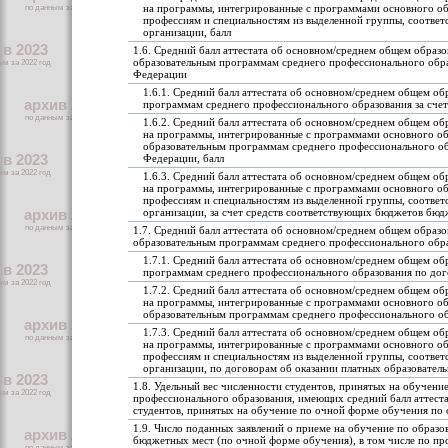
на программы, интегрированные с программами основного об
профессиям и специальностям из выделенной группы, соответ
организации, балл
1.6. Средний балл аттестата об основном/среднем общем образо
образовательным программам среднего профессионального обра
Федерации
1.6.1. Средний балл аттестата об основном/среднем общем о
программам среднего профессионального образования за сче
1.6.2. Средний балл аттестата об основном/среднем общем об
на программы, интегрированные с программами основного об
образовательным программам среднего профессионального об
Федерации, балл
1.6.3. Средний балл аттестата об основном/среднем общем об
на программы, интегрированные с программами основного об
профессиям и специальностям из выделенной группы, соответ
организации, за счет средств соответствующих бюджетов бюд
1.7. Средний балл аттестата об основном/среднем общем образо
образовательным программам среднего профессионального обра
1.7.1. Средний балл аттестата об основном/среднем общем о
программам среднего профессионального образования по дого
1.7.2. Средний балл аттестата об основном/среднем общем об
на программы, интегрированные с программами основного об
образовательным программам среднего профессионального обр
1.7.3. Средний балл аттестата об основном/среднем общем об
на программы, интегрированные с программами основного об
профессиям и специальностям из выделенной группы, соответ
организации, по договорам об оказании платных образователь
1.8. Удельный вес численности студентов, принятых на обучен
профессионального образования, имеющих средний балл аттеста
студентов, принятых на обучение по очной форме обучения по
1.9. Число поданных заявлений о приеме на обучение по образ
бюджетных мест (по очной форме обучения), в том числе по про