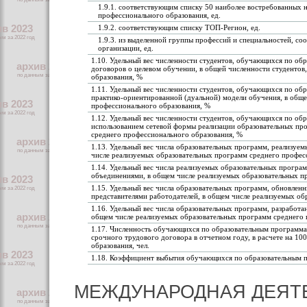
1.9.1. соответствующим списку 50 наиболее востребованных 
профессионального образования, ед.
1.9.2. соответствующим списку ТОП-Регион, ед.
1.9.3. из выделенной группы профессий и специальностей, со
организации, ед.
1.10. Удельный вес численности студентов, обучающихся по об
договоров о целевом обучении, в общей численности студенто
образования, %
1.11. Удельный вес численности студентов, обучающихся по о
практико-ориентированной (дуальной) модели обучения, в общ
профессионального образования, %
1.12. Удельный вес численности студентов, обучающихся по об
использованием сетевой формы реализации образовательных пр
среднего профессионального образования, %
1.13. Удельный вес числа образовательных программ, реализуе
числе реализуемых образовательных программ среднего профес
1.14. Удельный вес числа реализуемых образовательных прогр
объединениями, в общем числе реализуемых образовательных п
1.15. Удельный вес числа образовательных программ, обновлен
представителями работодателей, в общем числе реализуемых о
1.16. Удельный вес числа образовательных программ, разработ
общем числе реализуемых образовательных программ среднего 
1.17. Численность обучающихся по образовательным программа
срочного трудового договора в отчетном году, в расчете на 
образования, чел.
1.18. Коэффициент выбытия обучающихся по образовательным 
МЕЖДУНАРОДНАЯ ДЕЯТ