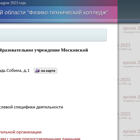
адров 2023 года
 области "Физико-технический колледж"
образовательное учреждение Московской
дь Собина, д.1
на карте
слевой специфики деятельности
тельной организации
лям с ранее предоставленными данными