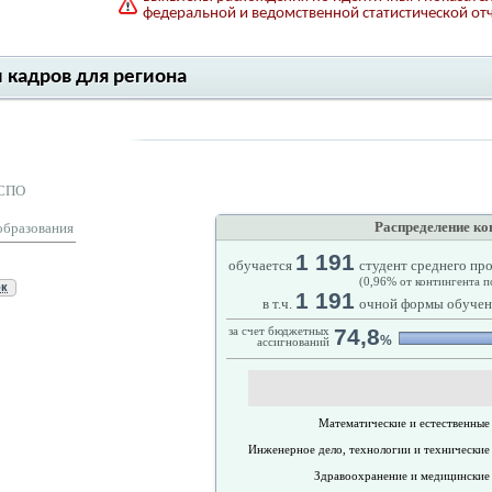
федеральной и ведомственной статистической от
и кадров для региона
 СПО
Распределение ко
образования
1 191
обучается
студент среднего пр
(0,96% от контингента п
ок
1 191
в т.ч.
очной формы обучен
за счет бюджетных
74,8
%
ассигнований
Математические и естественные
Инженерное дело, технологии и технические
Здравоохранение и медицинские