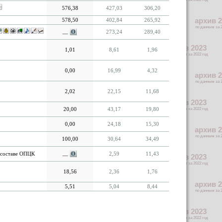
576,38
427,03
306,20
578,50
402,84
265,92
273,24
289,40
—
1,01
8,61
1,96
0,00
16,99
4,32
2,02
22,15
11,68
20,00
43,17
19,80
0,00
24,18
15,30
100,00
30,64
34,49
 составе ОПЦК
2,59
11,43
—
18,56
2,36
1,76
5,51
5,04
8,44