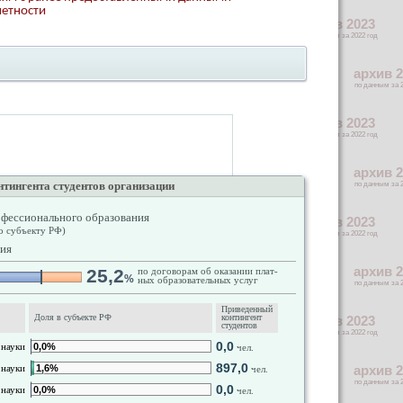
четности
нтингента студентов организации
офессионального образования
о субъекту РФ)
ия
25,2
по договорам об оказании плат-
%
ных образовательных услуг
Приведенный
Доля в субъекте РФ
контингент
студентов
0,0
 науки
0,0%
чел.
897,0
 науки
1,6%
чел.
0,0
 науки
0,0%
чел.