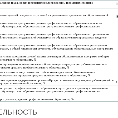
на рынке труда, новых и перспективных профессий, требующих среднего
ответствующей специфике отраслевой направленности деятельности образовательной
разовательным программам среднего профессионального образования на основе
в, обучающихся по образовательным программам среднего профессионального
бразовательным программам среднего профессионального образования с применением
ей численности студентов, обучающихся по образовательным программам среднего
разовательным программам среднего профессионального образования, реализуемым с
ограмм, в общей численности студентов, обучающихся по образовательным программам
мых с использованием сетевой формы реализации образовательных программ, в общем
сионального образования, %
амм, прошедших профессионально-общественную аккредитацию работодателями и их
рограмм среднего профессионального образования, %
ных в отчетном году совместно с общественно-деловыми объединениями и
бразовательных программ среднего профессионального образования, %
анных в рамках федерального проекта «Профессионалитет» под запросы работодателей, в
в
профессионального образования, %
м среднего профессионального образования, проходивших практику с заключением
100 обучающихся по образовательным программам среднего профессионального
программам среднего профессионального образования, %
ЕЛЬНОСТЬ