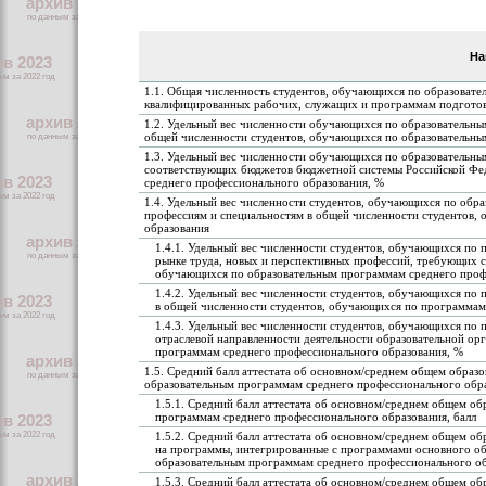
На
1.1. Общая численность студентов, обучающихся по образоват
квалифицированных рабочих, служащих и программам подготовки
1.2. Удельный вес численности обучающихся по образовательн
общей численности студентов, обучающихся по образовательны
1.3. Удельный вес численности обучающихся по образовательны
соответствующих бюджетов бюджетной системы Российской Фед
среднего профессионального образования, %
1.4. Удельный вес численности студентов, обучающихся по об
профессиям и специальностям в общей численности студентов,
образования
1.4.1. Удельный вес численности студентов, обучающихся по
рынке труда, новых и перспективных профессий, требующих с
обучающихся по образовательным программам среднего проф
1.4.2. Удельный вес численности студентов, обучающихся по
в общей численности студентов, обучающихся по программам
1.4.3. Удельный вес численности студентов, обучающихся по
отраслевой направленности деятельности образовательной ор
программам среднего профессионального образования, %
1.5. Средний балл аттестата об основном/среднем общем образо
образовательным программам среднего профессионального обр
1.5.1. Средний балл аттестата об основном/среднем общем о
программам среднего профессионального образования, балл
1.5.2. Средний балл аттестата об основном/среднем общем об
на программы, интегрированные с программами основного об
образовательным программам среднего профессионального об
1.5.3. Средний балл аттестата об основном/среднем общем об