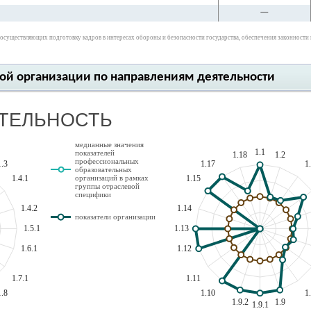
—
существляющих подготовку кадров в интересах обороны и безопасности государства, обеспечения законности и 
ной организации по направлениям деятельности
ЯТЕЛЬНОСТЬ
медианные значения
1.1
показателей
1.18
1.2
профессиональных
1.3
1.17
1
образовательных
1.4.1
1.15
организаций в рамках
группы отраслевой
специфики
1.4.2
1.14
показатели организации
1.5.1
1.13
1.6.1
1.12
1.7.1
1.11
1.8
1.10
1
1.9.2
1.9
1.9.1