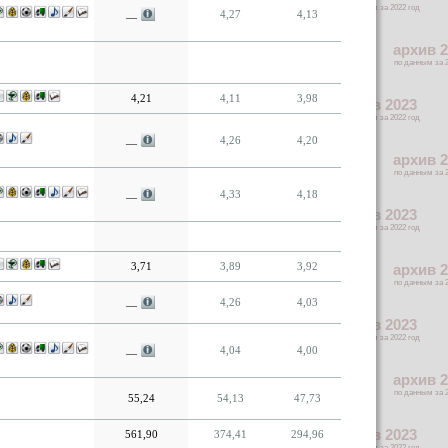
4,27
4,13
—
4,21
4,11
3,98
4,26
4,20
—
4,33
4,18
—
3,71
3,89
3,92
4,26
4,03
—
4,04
4,00
—
55,24
54,13
47,73
561,90
374,41
294,96