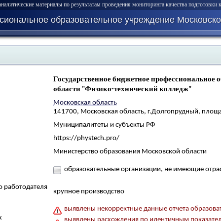
алитические материалы по результатам проведения мониторинга качества подготовки к
иональное образовательное учреждение Московской
Государственное бюджетное профессиональное 
области "Физико-технический колледж"
Московская область
141700, Московская область, г.Долгопрудный, площа
Муниципалитеты и субъекты РФ
https://phystech.pro/
Министерство образования Московской области
образовательные организации, не имеющие отра
о работодателя
крупное производство
выявлены некорректные данные отчета образова
х
выявлены расхождения по идентичным показате