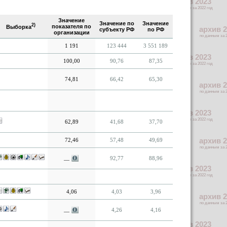
Значение
Значение по
Значение
2)
показателя по
Выборка
субъекту РФ
по РФ
организации
1 191
123 444
3 551 189
100,00
90,76
87,35
74,81
66,42
65,30
62,89
41,68
37,70
72,46
57,48
49,69
92,77
88,96
—
4,06
4,03
3,96
4,26
4,16
—