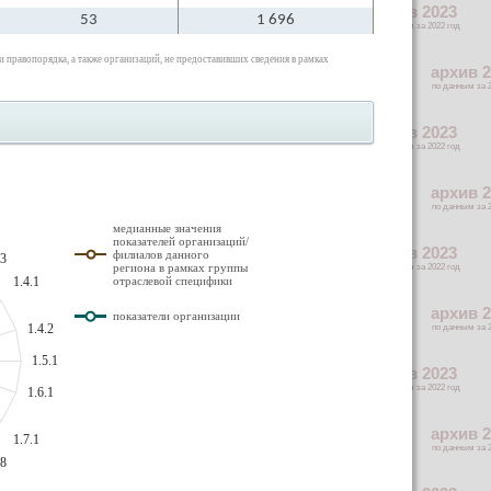
53
1 696
правопорядка, а также организаций, не предоставивших сведения в рамках
медианные значения
показателей организаций/
филиалов данного
.3
региона в рамках группы
1.4.1
отраслевой специфики
показатели организации
1.4.2
1.5.1
1.6.1
1.7.1
.8