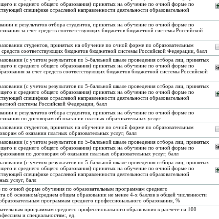
щего и среднего общего образования) принятых на обучение по очной форме по
ствующей специфике отраслевой направленности деятельности образовательной
вании и результатов отбора студентов, принятых на обучение по очной форме по
зования за счет средств соответствующих бюджетов бюджетной системы Российской
бразовании студентов, принятых на обучение по очной форме по образовательным
т средств соответствующих бюджетов бюджетной системы Российской Федерации, балл
разовании (с учетом результатов по 5-балльной шкале проведения отбора лиц, принятых
щего и среднего общего образования) принятых на обучение по очной форме по
разования за счет средств соответствующих бюджетов бюджетной системы Российской
разовании (с учетом результатов по 5-балльной шкале проведения отбора лиц, принятых
щего и среднего общего образования) принятых на обучение по очной форме по
ствующей специфике отраслевой направленности деятельности образовательной
жетной системы Российской Федерации, балл
вании и результатов отбора студентов, принятых на обучение по очной форме по
зования по договорам об оказании платных образовательных услуг
бразовании студентов, принятых на обучение по очной форме по образовательным
ворам об оказании платных образовательных услуг, балл
разовании (с учетом результатов по 5-балльной шкале проведения отбора лиц, принятых
щего и среднего общего образования) принятых на обучение по очной форме по
азования по договорам об оказании платных образовательных услуг, балл
разовании (с учетом результатов по 5-балльной шкале проведения отбора лиц, принятых
щего и среднего общего образования) принятых на обучение по очной форме по
ствующей специфике отраслевой направленности деятельности образовательной
ных услуг, балл
ие по очной форме обучения по образовательным программам среднего
та об основном/среднем общем образовании не менее 4-х баллов в общей численности
 образовательным программам среднего профессионального образования, %
овательным программам среднего профессионального образования в расчете на 100
фессиям и специальностям:, ед.