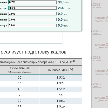
30,0
 науки
0,7%
чел.
264,0
ществе
0,9%
чел.
0,0
 науки
0,0%
чел.
0,0
 науки
0,0%
чел.
0,0
льтура
0,0%
чел.
реализует подготовку кадров
1)
ганизациий, реализующих программы СПО по УГПС
в субъекте РФ
на территории РФ
(Московская область)
60
1 532
44
1 374
45
1 512
9
56
22
1 061
77
1 916