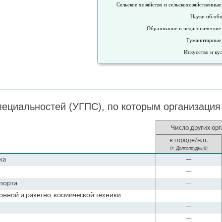
Сельское хозяйство и сельскохозяйственные
Науки об об
Образование и педагогические
Гуманитарные
Искусство и ку
ециальностей (УГПС), по которым организация 
Число других ор
в городе/н.п.
(г. Долгопрудный)
ка
—
—
спорта
—
ионной и ракетно-космической техники
—
—
—