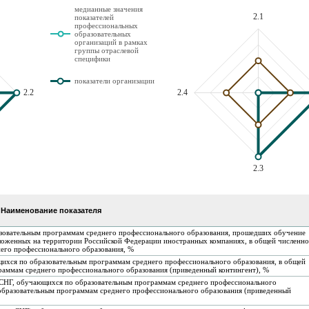
медианные значения
2.1
показателей
профессиональных
образовательных
организаций в рамках
группы отраслевой
специфики
показатели организации
2.2
2.4
2.3
Наименование показателя
разовательным программам среднего профессионального образования, прошедших обучение
оложенных на территории Российской Федерации иностранных компаниях, в общей численно
его профессионального образования, %
щихся по образовательным программам среднего профессионального образования, в общей
раммам среднего профессионального образования (приведенный контингент), %
ан СНГ, обучающихся по образовательным программам среднего профессионального
 образовательным программам среднего профессионального образования (приведенный